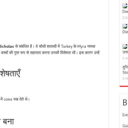
Die
D
Die
Nicholas
से संबंधित है। वे चौथी शताब्दी में Turkey के Myra नामक
ज़रूर
बच्चों की गुप्त रूप से सहायता करना उनकी विशेषता थी। इस कारण उन्हें
A
दुन
ेषताएँ
St
M
 में coins रख देते थे।
B
Ent
 बना
Gu